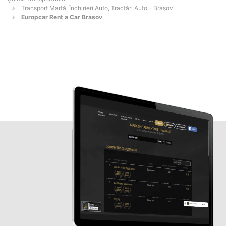
Transport Marfă, Închirieri Auto, Tractări Auto - Braşov
Europcar Rent a Car Brasov