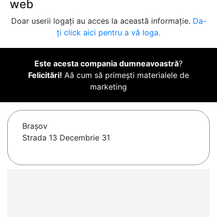
web
Doar userii logați au acces la această informație.
Da-
ți click aici pentru a vă loga.
Este acesta compania dumneavoastră
?
Felicitări!
Aă cum să primești materialele de
marketing
Braşov
Strada 13 Decembrie 31