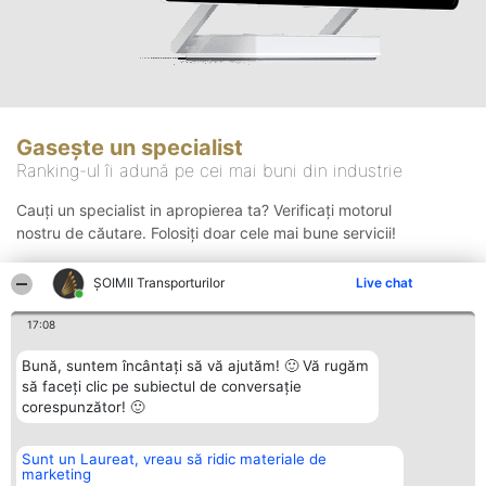
Gasește un specialist
Ranking-ul îi adună pe cei mai buni din industrie
Cauți un specialist in apropierea ta? Verificați motorul
nostru de căutare. Folosiți doar cele mai bune servicii!
ȘOIMII Transporturilor
Live chat
Căutare
17:08
Bună, suntem încântați să vă ajutăm! 🙂 Vă rugăm
să faceți clic pe subiectul de conversație
corespunzător! 🙂
Sunt un Laureat, vreau să ridic materiale de
Organizator Ranking
Plebiscyt
Contact
marketing
BRIGHT SOLUTIONS BR SRL
Câștigătorii
Contact