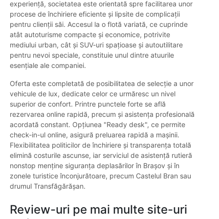
experiență, societatea este orientată spre facilitarea unor
procese de închiriere eficiente și lipsite de complicații
pentru clienții săi. Accesul la o flotă variată, ce cuprinde
atât autoturisme compacte și economice, potrivite
mediului urban, cât și SUV-uri spațioase și autoutilitare
pentru nevoi speciale, constituie unul dintre atuurile
esențiale ale companiei.
Oferta este completată de posibilitatea de selecție a unor
vehicule de lux, dedicate celor ce urmăresc un nivel
superior de confort. Printre punctele forte se află
rezervarea online rapidă, precum și asistența profesională
acordată constant. Opțiunea "Ready desk", ce permite
check-in-ul online, asigură preluarea rapidă a mașinii.
Flexibilitatea politicilor de închiriere și transparența totală
elimină costurile ascunse, iar serviciul de asistență rutieră
nonstop menține siguranța deplasărilor în Brașov și în
zonele turistice înconjurătoare, precum Castelul Bran sau
drumul Transfăgărășan.
Review-uri pe mai multe site-uri