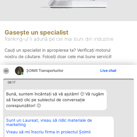
Gasește un specialist
Ranking-ul îi adună pe cei mai buni din industrie
Cauți un specialist in apropierea ta? Verificați motorul
nostru de căutare. Folosiți doar cele mai bune servicii!
ȘOIMII Transporturilor
Live chat
Căutare
06:17
Bună, suntem încântați să vă ajutăm! 🙂 Vă rugăm
să faceți clic pe subiectul de conversație
corespunzător! 🙂
Sunt un Laureat, vreau să ridic materiale de
Organizator Ranking
Plebiscyt
Contact
marketing
BRIGHT SOLUTIONS BR SRL
Câștigătorii
Contact
Aleea Timisul De Sus 2 Bl. A30
Lista Tuturor
Vreau să-mi înscriu firma in proiectul Șoimii
Sc. A Et. 4 Ap. 13 Cod 061952
Laureaților