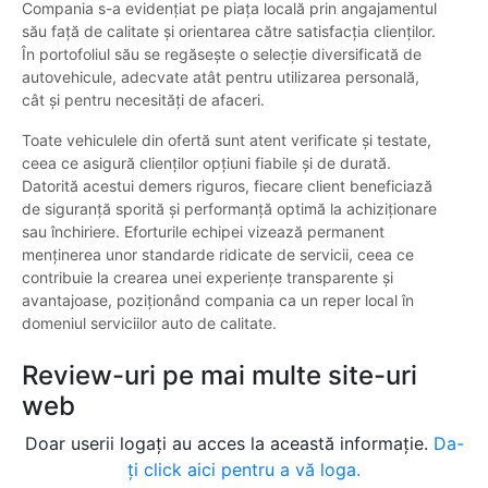
Compania s-a evidențiat pe piața locală prin angajamentul
său față de calitate și orientarea către satisfacția clienților.
În portofoliul său se regăsește o selecție diversificată de
autovehicule, adecvate atât pentru utilizarea personală,
cât și pentru necesități de afaceri.
Toate vehiculele din ofertă sunt atent verificate și testate,
ceea ce asigură clienților opțiuni fiabile și de durată.
Datorită acestui demers riguros, fiecare client beneficiază
de siguranță sporită și performanță optimă la achiziționare
sau închiriere. Eforturile echipei vizează permanent
menținerea unor standarde ridicate de servicii, ceea ce
contribuie la crearea unei experiențe transparente și
avantajoase, poziționând compania ca un reper local în
domeniul serviciilor auto de calitate.
Review-uri pe mai multe site-uri
web
Doar userii logați au acces la această informație.
Da-
ți click aici pentru a vă loga.