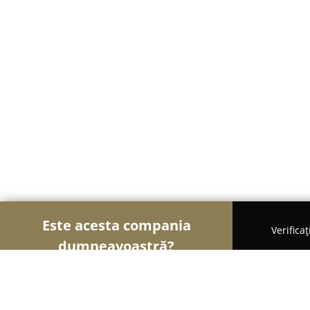
Este acesta compania
Verifica
dumneavoastră?
Șoimii Transporturilor
Transport Marfă, Închirier