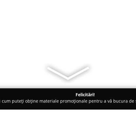
Felicitări!
ți cum puteți obține materiale promoționale pentru a vă bucura d
i Auto, Tractări Auto - Bucureşti
Tractari Auto Bucuresti