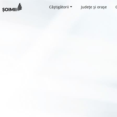
Câștigătorii
Județe și orașe