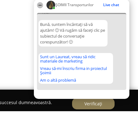
ȘOIMII Transporturilor
Live chat
19:47
Bună, suntem încântați să vă
ajutăm! 🙂 Vă rugăm să faceți clic pe
subiectul de conversație
corespunzător! 🙂
Sunt un Laureat, vreau să ridic
materiale de marketing
Vreau să-mi înscriu firma in proiectul
Șoimii
Am o altă problemă
e succesul dumneavoastră.
Verificați