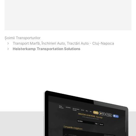
Șoimii Transporturilor
Transport Marfă, Închirieri Auto, Tractări Auto - Cluj-Napoca
Heisterkamp Transportation Solutions