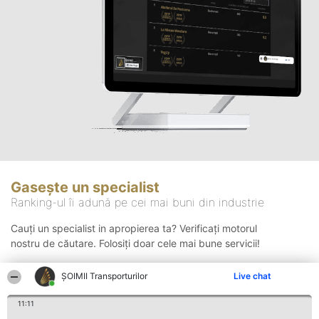
Gasește un specialist
Ranking-ul îi adună pe cei mai buni din industrie
Cauți un specialist in apropierea ta? Verificați motorul
nostru de căutare. Folosiți doar cele mai bune servicii!
ȘOIMII Transporturilor
Live chat
Căutare
11:11