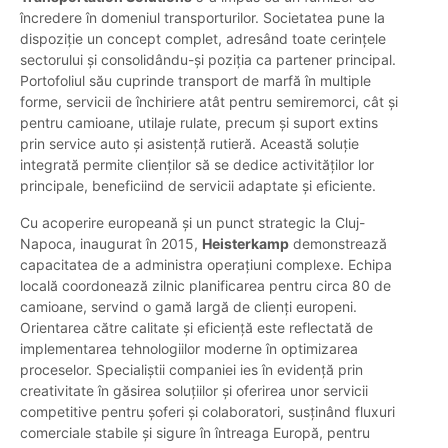
încredere în domeniul transporturilor. Societatea pune la
dispoziție un concept complet, adresând toate cerințele
sectorului și consolidându-și poziția ca partener principal.
Portofoliul său cuprinde transport de marfă în multiple
forme, servicii de închiriere atât pentru semiremorci, cât și
pentru camioane, utilaje rulate, precum și suport extins
prin service auto și asistență rutieră. Această soluție
integrată permite clienților să se dedice activităților lor
principale, beneficiind de servicii adaptate și eficiente.
Cu acoperire europeană și un punct strategic la Cluj-
Napoca, inaugurat în 2015,
Heisterkamp
demonstrează
capacitatea de a administra operațiuni complexe. Echipa
locală coordonează zilnic planificarea pentru circa 80 de
camioane, servind o gamă largă de clienți europeni.
Orientarea către calitate și eficiență este reflectată de
implementarea tehnologiilor moderne în optimizarea
proceselor. Specialiștii companiei ies în evidență prin
creativitate în găsirea soluțiilor și oferirea unor servicii
competitive pentru șoferi și colaboratori, susținând fluxuri
comerciale stabile și sigure în întreaga Europă, pentru