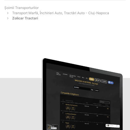
Șoimii Transporturilor
Transport Marfă, Închirieri Auto, Tractări Auto - Cluj-Napoca
Zolicar Tractari