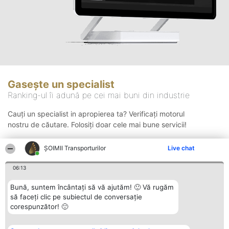
Gasește un specialist
Ranking-ul îi adună pe cei mai buni din industrie
Cauți un specialist in apropierea ta? Verificați motorul
nostru de căutare. Folosiți doar cele mai bune servicii!
ȘOIMII Transporturilor
Live chat
Căutare
06:13
Bună, suntem încântați să vă ajutăm! 🙂 Vă rugăm
să faceți clic pe subiectul de conversație
corespunzător! 🙂