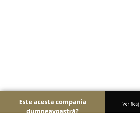
Este acesta compania
Verifica
dumneavoastră?
Șoimii Transporturilor
Transport Marfă, Închirier