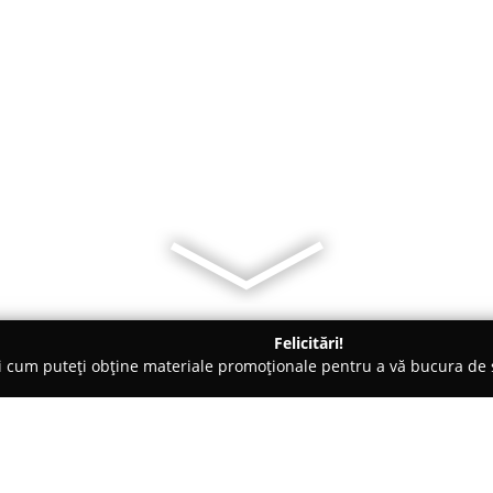
Felicitări!
ți cum puteți obține materiale promoționale pentru a vă bucura d
i Auto, Tractări Auto - Floreşti
Alex Tractari Auto Cluj-Napoca