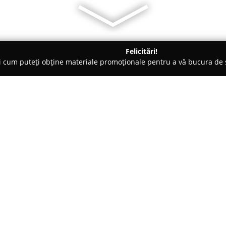
Felicitări!
ți cum puteți obține materiale promoționale pentru a vă bucura d
i Auto, Tractări Auto - Buftea
Tractari Auto Autostrada A1 A2
 DN1
Despre companie:
În contextul competitiv al sect
poate surveni oricând,
Tractar
punct de sprijin de încredere p
standarde profesionale. Compan
Arată mai multe >>
intervenții, furnizând soluții in
urgență, inclusiv servicii de tr