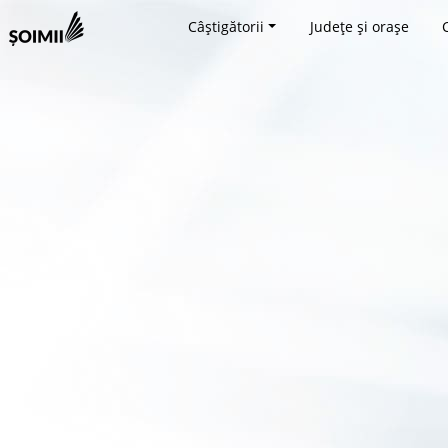
Câștigătorii
Județe și orașe