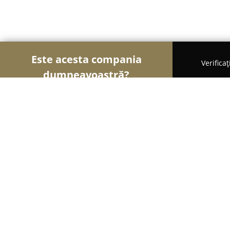
Este acesta compania
Verifica
dumneavoastră?
Șoimii Transporturilor
Transport Marfă, Închirier
Tractari Auto Autostrada A1 A2 A3
9.6
(128)