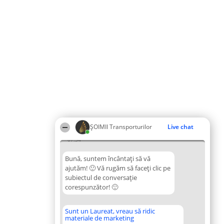
ȘOIMII Transporturilor
Live chat
07:34
Bună, suntem încântați să vă
ajutăm! 🙂 Vă rugăm să faceți clic pe
subiectul de conversație
corespunzător! 🙂
Sunt un Laureat, vreau să ridic
materiale de marketing