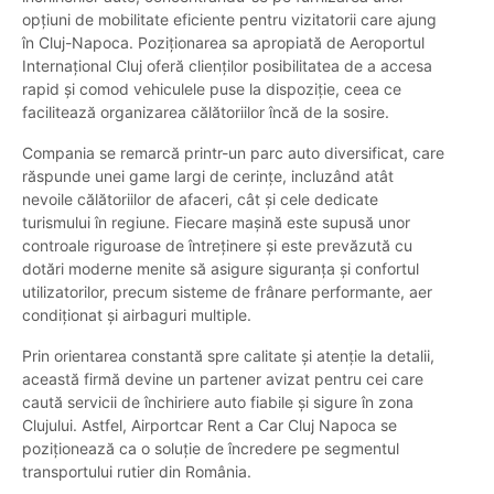
opțiuni de mobilitate eficiente pentru vizitatorii care ajung
în Cluj-Napoca. Poziționarea sa apropiată de Aeroportul
Internațional Cluj oferă clienților posibilitatea de a accesa
rapid și comod vehiculele puse la dispoziție, ceea ce
facilitează organizarea călătoriilor încă de la sosire.
Compania se remarcă printr-un parc auto diversificat, care
răspunde unei game largi de cerințe, incluzând atât
nevoile călătoriilor de afaceri, cât și cele dedicate
turismului în regiune. Fiecare mașină este supusă unor
controale riguroase de întreținere și este prevăzută cu
dotări moderne menite să asigure siguranța și confortul
utilizatorilor, precum sisteme de frânare performante, aer
condiționat și airbaguri multiple.
Prin orientarea constantă spre calitate și atenție la detalii,
această firmă devine un partener avizat pentru cei care
caută servicii de închiriere auto fiabile și sigure în zona
Clujului. Astfel, Airportcar Rent a Car Cluj Napoca se
poziționează ca o soluție de încredere pe segmentul
transportului rutier din România.