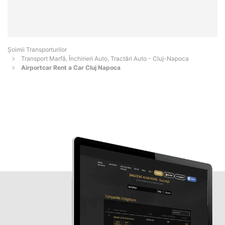
Șoimii Transporturilor
Transport Marfă, Închirieri Auto, Tractări Auto - Cluj-Napoca
Airportcar Rent a Car Cluj Napoca