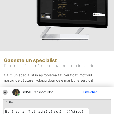
Gasește un specialist
Ranking-ul îi adună pe cei mai buni din industrie
Cauți un specialist in apropierea ta? Verificați motorul
nostru de căutare. Folosiți doar cele mai bune servicii!
ȘOIMII Transporturilor
Live chat
Căutare
10:14
Bună, suntem încântați să vă ajutăm! 🙂 Vă rugăm