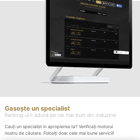
Gasește un specialist
Ranking-ul îi adună pe cei mai buni din industrie
Cauți un specialist in apropierea ta? Verificați motorul
nostru de căutare. Folosiți doar cele mai bune servicii!