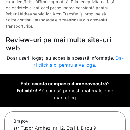
experiență de călătorie agreabilă. Prin receptivitatea față
de cerințele clienților și preocuparea constantă pentru
îmbunătățirea serviciilor, Kron Transfer își propune să
ridice continuu standardele profesionale din domeniul
transporturilor.
Review-uri pe mai multe site-uri
web
Doar userii logați au acces la această informație.
Da-
ți click aici pentru a vă loga.
Este acesta compania dumneavoastră
?
Felicitări!
Aă cum să primești materialele de
marketing
Braşov
str Tudor Arghezi nr 12, Etaj 1, Birou 9