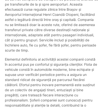
pe transferurile de la și spre aeroporturi. Aceasta
efectuează curse regulate zilnice între Brașov și
Aeroportul Internațional Henri Coandă Otopeni, facilitând
astfel o legătură directă între oraș și capitală. Compania
nu se limitează doar la aceste rute, oferind de asemenea
transferuri private către diverse destinații naționale și
internaționale, adaptate atât pentru pasageri individuali,
cât și pentru grupuri. Serviciile includ și posibilități de
închiriere auto, fie cu șofer, fie fără șofer, pentru perioade
scurte de timp.
Elementul definitoriu al activității acestei companii constă
în accentul pus pe confortul și siguranța clienților. Flota de
vehicule constă în automobile moderne, bine echipate și
supuse unor verificări periodice pentru a asigura un
standard ridicat de siguranță pe parcursul fiecărei
călătorii. Efortul pentru inovare permanentă este susținut
de un colectiv de angajați tineri, entuziaști și bine
pregătiți, care tratează fiecare interacțiune cu
profesionalism. Șoferii companiei sunt cunoscuți pentru
responsabilitate și atenție la detalii, contribuind la o