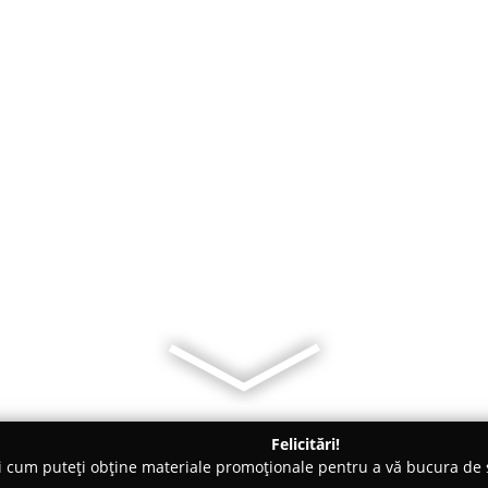
Felicitări!
ți cum puteți obține materiale promoționale pentru a vă bucura d