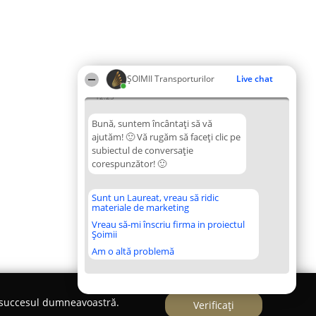
ȘOIMII Transporturilor
Live chat
12:25
Bună, suntem încântați să vă
ajutăm! 🙂 Vă rugăm să faceți clic pe
subiectul de conversație
corespunzător! 🙂
Sunt un Laureat, vreau să ridic
materiale de marketing
Vreau să-mi înscriu firma in proiectul
Șoimii
Am o altă problemă
e succesul dumneavoastră.
Verificați