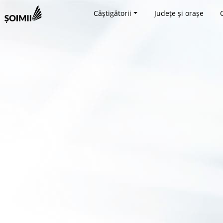
Câștigătorii
Județe și orașe