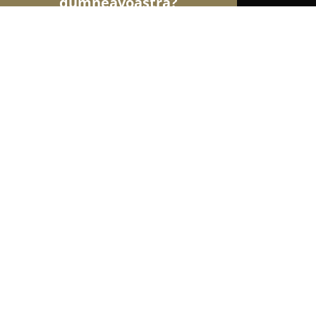
dumneavoastră?
Șoimii Transporturilor
Transport Marfă, Închirie
Junior Taxi
8.8
(11)
Pantelimon, Bulevardul Biruintei
Afișează numărul de telefon