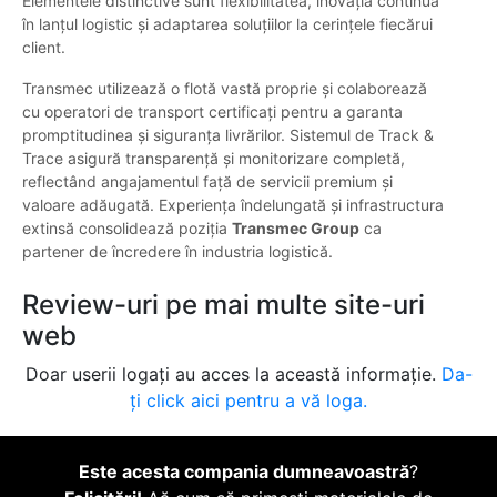
Elementele distinctive sunt flexibilitatea, inovația continuă
în lanțul logistic și adaptarea soluțiilor la cerințele fiecărui
client.
Transmec utilizează o flotă vastă proprie și colaborează
cu operatori de transport certificați pentru a garanta
promptitudinea și siguranța livrărilor. Sistemul de Track &
Trace asigură transparență și monitorizare completă,
reflectând angajamentul față de servicii premium și
valoare adăugată. Experiența îndelungată și infrastructura
extinsă consolidează poziția
Transmec Group
ca
partener de încredere în industria logistică.
Review-uri pe mai multe site-uri
web
Doar userii logați au acces la această informație.
Da-
ți click aici pentru a vă loga.
Este acesta compania dumneavoastră
?