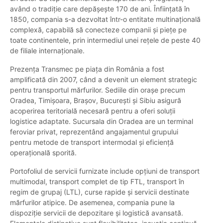
având o tradiție care depășește 170 de ani. Înființată în
1850, compania s-a dezvoltat într-o entitate multinațională
complexă, capabilă să conecteze companii și piețe pe
toate continentele, prin intermediul unei rețele de peste 40
de filiale internaționale.
Prezența Transmec pe piața din România a fost
amplificată din 2007, când a devenit un element strategic
pentru transportul mărfurilor. Sediile din orașe precum
Oradea, Timișoara, Brașov, București și Sibiu asigură
acoperirea teritorială necesară pentru a oferi soluții
logistice adaptate. Sucursala din Oradea are un terminal
feroviar privat, reprezentând angajamentul grupului
pentru metode de transport intermodal și eficiență
operațională sporită.
Portofoliul de servicii furnizate include opțiuni de transport
multimodal, transport complet de tip FTL, transport în
regim de grupaj (LTL), curse rapide și servicii destinate
mărfurilor atipice. De asemenea, compania pune la
dispoziție servicii de depozitare și logistică avansată.