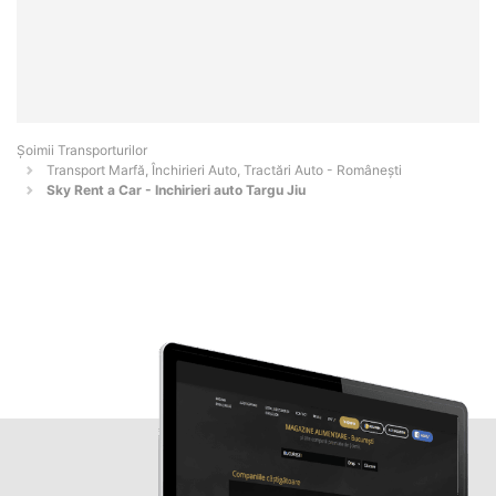
Șoimii Transporturilor
Transport Marfă, Închirieri Auto, Tractări Auto - Româneşti
Sky Rent a Car - Inchirieri auto Targu Jiu