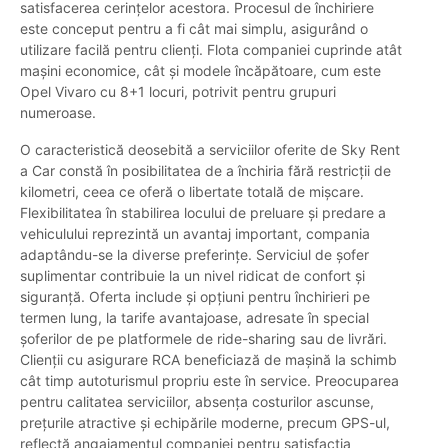
satisfacerea cerințelor acestora. Procesul de închiriere
este conceput pentru a fi cât mai simplu, asigurând o
utilizare facilă pentru clienți. Flota companiei cuprinde atât
mașini economice, cât și modele încăpătoare, cum este
Opel Vivaro cu 8+1 locuri, potrivit pentru grupuri
numeroase.
O caracteristică deosebită a serviciilor oferite de Sky Rent
a Car constă în posibilitatea de a închiria fără restricții de
kilometri, ceea ce oferă o libertate totală de mișcare.
Flexibilitatea în stabilirea locului de preluare și predare a
vehiculului reprezintă un avantaj important, compania
adaptându-se la diverse preferințe. Serviciul de șofer
suplimentar contribuie la un nivel ridicat de confort și
siguranță. Oferta include și opțiuni pentru închirieri pe
termen lung, la tarife avantajoase, adresate în special
șoferilor de pe platformele de ride-sharing sau de livrări.
Clienții cu asigurare RCA beneficiază de mașină la schimb
cât timp autoturismul propriu este în service. Preocuparea
pentru calitatea serviciilor, absența costurilor ascunse,
prețurile atractive și echipările moderne, precum GPS-ul,
reflectă angajamentul companiei pentru satisfacția