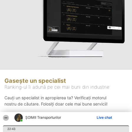
Gasește un specialist
Ranking-ul îi adună pe cei mai buni din industrie
Cauți un specialist in apropierea ta? Verificați motorul
nostru de căutare. Folosiți doar cele mai bune servicii!
ȘOIMII Transporturilor
Live chat
Căutare
22:43