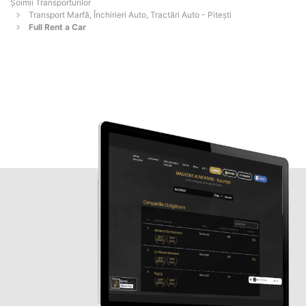
Șoimii Transporturilor
Transport Marfă, Închirieri Auto, Tractări Auto - Piteşti
Full Rent a Car