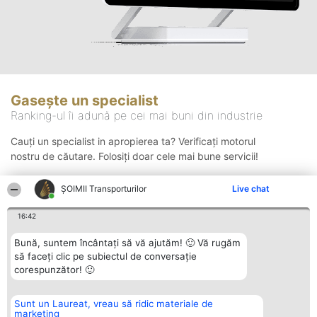
Gasește un specialist
Ranking-ul îi adună pe cei mai buni din industrie
Cauți un specialist in apropierea ta? Verificați motorul
nostru de căutare. Folosiți doar cele mai bune servicii!
ȘOIMII Transporturilor
Live chat
Căutare
16:42
Bună, suntem încântați să vă ajutăm! 🙂 Vă rugăm
să faceți clic pe subiectul de conversație
corespunzător! 🙂
Sunt un Laureat, vreau să ridic materiale de
Organizator Ranking
Plebiscyt
Contact
marketing
BRIGHT SOLUTIONS BR SRL
Câștigătorii
Contact