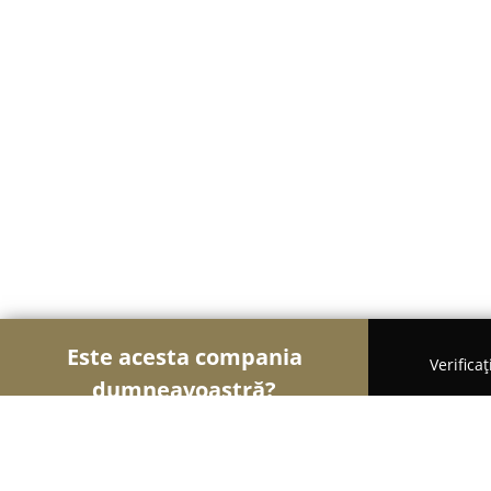
Este acesta compania
Verifica
dumneavoastră?
Șoimii Transporturilor
Transport Marfă, Închirier