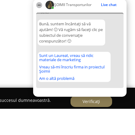
ȘOIMII Transporturilor
Live chat
06:45
Bună, suntem încântați să vă
ajutăm! 🙂 Vă rugăm să faceți clic pe
subiectul de conversație
corespunzător! 🙂
Sunt un Laureat, vreau să ridic
materiale de marketing
Vreau să-mi înscriu firma in proiectul
Șoimii
Am o altă problemă
e succesul dumneavoastră.
Verificați