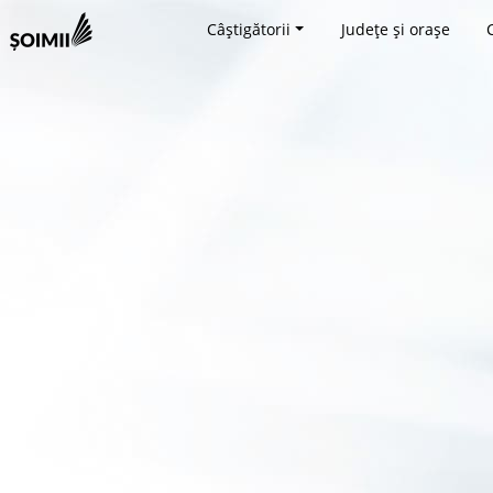
Câștigătorii
Județe și orașe