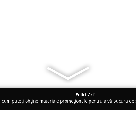
Felicitări!
ți cum puteți obține materiale promoționale pentru a vă bucura d
i Auto, Tractări Auto - Agigea
Transport moloz Constanta