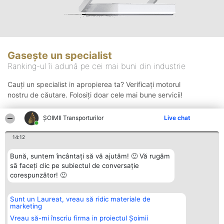
Gasește un specialist
Ranking-ul îi adună pe cei mai buni din industrie
Cauți un specialist in apropierea ta? Verificați motorul
nostru de căutare. Folosiți doar cele mai bune servicii!
ȘOIMII Transporturilor
Live chat
Căutare
14:12
Bună, suntem încântați să vă ajutăm! 🙂 Vă rugăm
să faceți clic pe subiectul de conversație
corespunzător! 🙂
Sunt un Laureat, vreau să ridic materiale de
Organizator Ranking
Plebiscyt
Contact
marketing
BRIGHT SOLUTIONS BR SRL
Câștigătorii
Contact
Aleea Timisul De Sus 2 Bl. A30
Lista Tuturor
Vreau să-mi înscriu firma in proiectul Șoimii
Sc. A Et. 4 Ap. 13 Cod 061952
Laureaților