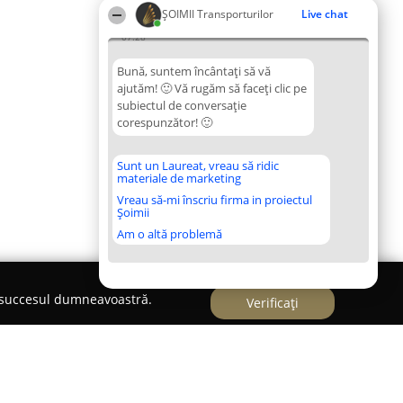
ȘOIMII Transporturilor
Live chat
07:28
Bună, suntem încântați să vă
ajutăm! 🙂 Vă rugăm să faceți clic pe
subiectul de conversație
corespunzător! 🙂
Sunt un Laureat, vreau să ridic
materiale de marketing
Vreau să-mi înscriu firma in proiectul
Șoimii
Am o altă problemă
e succesul dumneavoastră.
Verificați