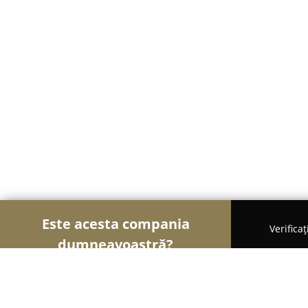
Este acesta compania
Verifica
dumneavoastră?
Șoimii Transporturilor
Transport Marfă, Închirie