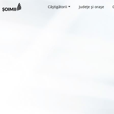
Câștigătorii
Județe și orașe