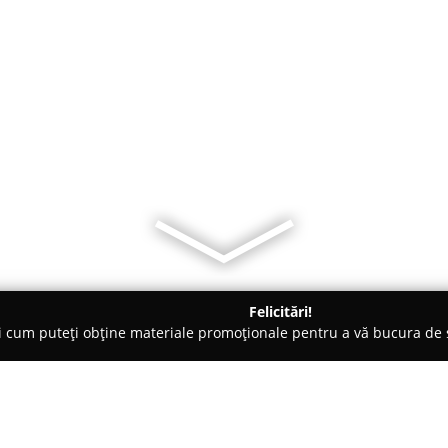
Felicitări!
ți cum puteți obține materiale promoționale pentru a vă bucura d
ri Auto, Tractări Auto - Bacău
NMS LOGISTIC SRL