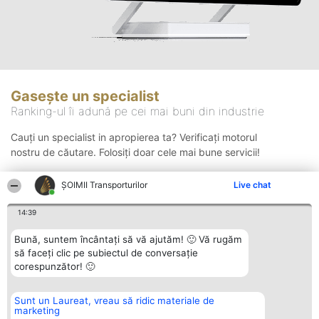
Gasește un specialist
Ranking-ul îi adună pe cei mai buni din industrie
Cauți un specialist in apropierea ta? Verificați motorul
nostru de căutare. Folosiți doar cele mai bune servicii!
ȘOIMII Transporturilor
Live chat
Căutare
14:39
Bună, suntem încântați să vă ajutăm! 🙂 Vă rugăm
să faceți clic pe subiectul de conversație
corespunzător! 🙂
Sunt un Laureat, vreau să ridic materiale de
Organizator Ranking
Plebiscyt
Contact
marketing
BRIGHT SOLUTIONS BR SRL
Câștigătorii
Contact