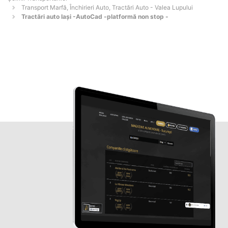
Transport Marfă, Închirieri Auto, Tractări Auto - Valea Lupului
Tractări auto Iași -AutoCad -platformă non stop -