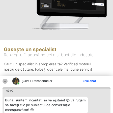
Gasește un specialist
Ranking-ul îi adună pe cei mai buni din industrie
Cauți un specialist in apropierea ta? Verificați motorul
nostru de căutare. Folosiți doar cele mai bune servicii!
ȘOIMII Transporturilor
Live chat
Căutare
09:00
Bună, suntem încântați să vă ajutăm! 🙂 Vă rugăm
să faceți clic pe subiectul de conversație
corespunzător! 🙂