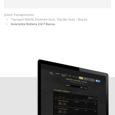
Șoimii Transporturilor
Transport Marfă, Închirieri Auto, Tractări Auto - Bacău
Asistența Rutiera 24/7 Bacau