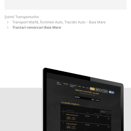
Șoimii Transporturilor
Transport Marfă, Închirieri Auto, Tractări Auto - Baia Mare
Tractari remorcari Baia Mare