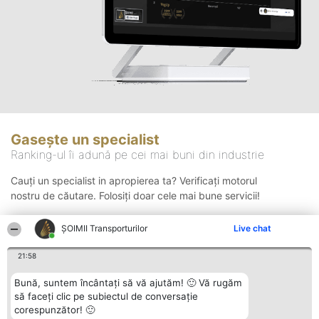
Gasește un specialist
Ranking-ul îi adună pe cei mai buni din industrie
Cauți un specialist in apropierea ta? Verificați motorul
nostru de căutare. Folosiți doar cele mai bune servicii!
ȘOIMII Transporturilor
Live chat
Căutare
21:58
Bună, suntem încântați să vă ajutăm! 🙂 Vă rugăm
să faceți clic pe subiectul de conversație
corespunzător! 🙂