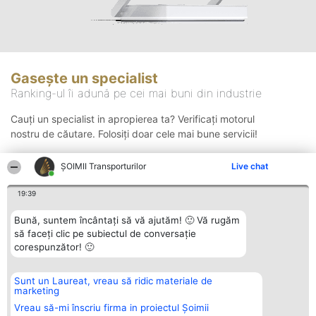
Gasește un specialist
Ranking-ul îi adună pe cei mai buni din industrie
Cauți un specialist in apropierea ta? Verificați motorul
nostru de căutare. Folosiți doar cele mai bune servicii!
ȘOIMII Transporturilor
Live chat
Căutare
19:39
Bună, suntem încântați să vă ajutăm! 🙂 Vă rugăm
să faceți clic pe subiectul de conversație
corespunzător! 🙂
Sunt un Laureat, vreau să ridic materiale de
Organizator Ranking
Plebiscyt
Contact
marketing
BRIGHT SOLUTIONS BR SRL
Câștigătorii
Contact
Aleea Timisul De Sus 2 Bl. A30
Lista Tuturor
Vreau să-mi înscriu firma in proiectul Șoimii
Sc. A Et. 4 Ap. 13 Cod 061952
Laureaților