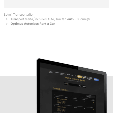
Șoimii Transporturilor
Transport Marfă, Închirieri Auto, Tractări Auto - Bucureşti
Optimus Autoclass Rent a Car