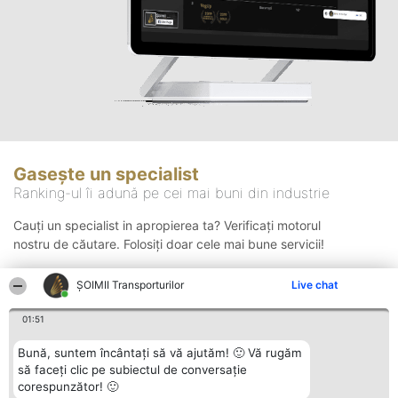
Gasește un specialist
Ranking-ul îi adună pe cei mai buni din industrie
Cauți un specialist in apropierea ta? Verificați motorul
nostru de căutare. Folosiți doar cele mai bune servicii!
ȘOIMII Transporturilor
Live chat
Căutare
01:51
Bună, suntem încântați să vă ajutăm! 🙂 Vă rugăm
să faceți clic pe subiectul de conversație
corespunzător! 🙂