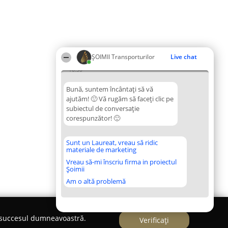
ȘOIMII Transporturilor
Live chat
16:30
Bună, suntem încântați să vă
ajutăm! 🙂 Vă rugăm să faceți clic pe
subiectul de conversație
corespunzător! 🙂
Sunt un Laureat, vreau să ridic
materiale de marketing
Vreau să-mi înscriu firma in proiectul
Șoimii
Am o altă problemă
e succesul dumneavoastră.
Verificați