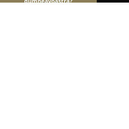
dumneavoastră?
Șoimii Transporturilor
Transport Marfă, Închirie
Tractări auto și utilaje Neamț
8.7
(21)
Dumbrava Roşie, Dumbrava Rosie
Afișează numărul de telefon