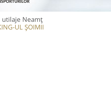
i utilaje Neamț
ING-UL ȘOIMII