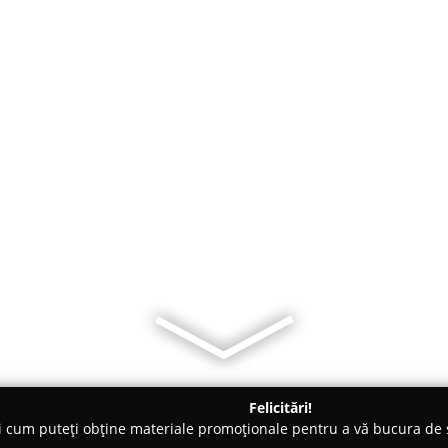
Felicitări!
ți cum puteți obține materiale promoționale pentru a vă bucura d