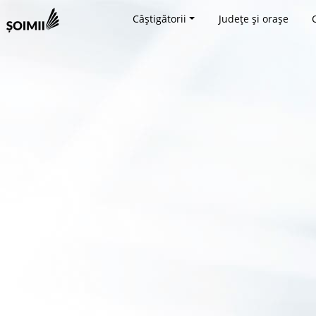
Câștigătorii
Județe și orașe