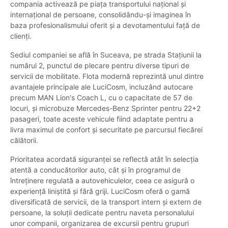
compania activează pe piața transportului național și
internațional de persoane, consolidându-și imaginea în
baza profesionalismului oferit și a devotamentului față de
clienți.
Sediul companiei se află în Suceava, pe strada Stațiunii la
numărul 2, punctul de plecare pentru diverse tipuri de
servicii de mobilitate. Flota modernă reprezintă unul dintre
avantajele principale ale LuciCosm, incluzând autocare
precum MAN Lion's Coach L, cu o capacitate de 57 de
locuri, și microbuze Mercedes-Benz Sprinter pentru 22+2
pasageri, toate aceste vehicule fiind adaptate pentru a
livra maximul de confort și securitate pe parcursul fiecărei
călătorii.
Prioritatea acordată siguranței se reflectă atât în selecția
atentă a conducătorilor auto, cât și în programul de
întreținere regulată a autovehiculelor, ceea ce asigură o
experiență liniștită și fără griji. LuciCosm oferă o gamă
diversificată de servicii, de la transport intern și extern de
persoane, la soluții dedicate pentru naveta personalului
unor companii, organizarea de excursii pentru grupuri