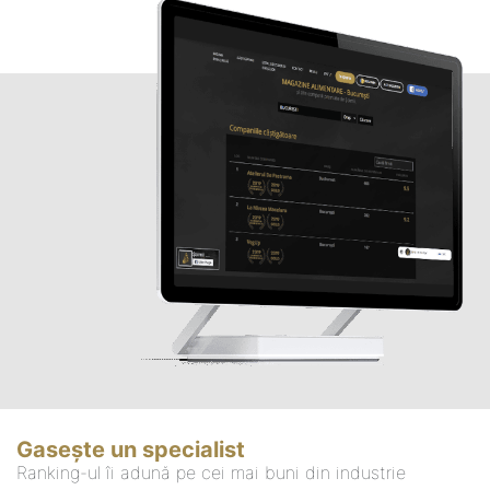
Gasește un specialist
Ranking-ul îi adună pe cei mai buni din industrie