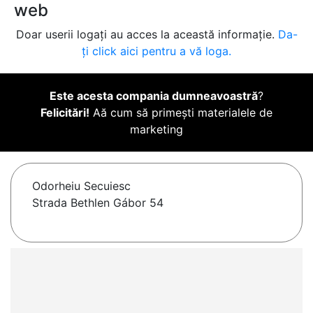
web
Doar userii logați au acces la această informație.
Da-
ți click aici pentru a vă loga.
Este acesta compania dumneavoastră
?
Felicitări!
Aă cum să primești materialele de
marketing
Odorheiu Secuiesc
Strada Bethlen Gábor 54