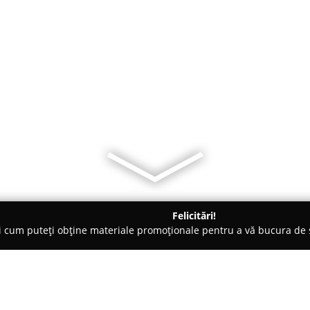
Felicitări!
ți cum puteți obține materiale promoționale pentru a vă bucura d
i Auto, Tractări Auto - Iaşi
CatalinTrans