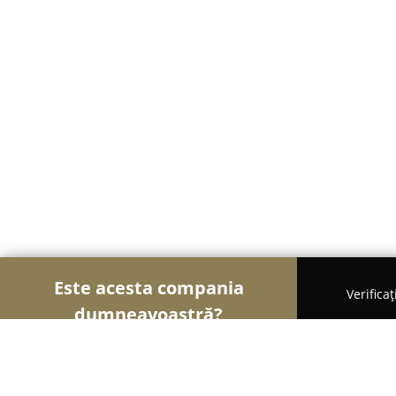
Este acesta compania
Verifica
dumneavoastră?
Șoimii Transporturilor
Transport Marfă, Închirier