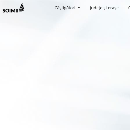
Câștigătorii
Județe și orașe