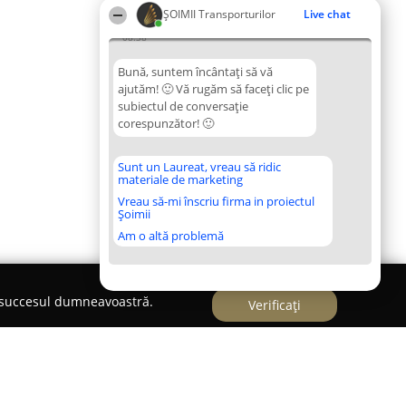
ȘOIMII Transporturilor
Live chat
08:38
Bună, suntem încântați să vă
ajutăm! 🙂 Vă rugăm să faceți clic pe
subiectul de conversație
corespunzător! 🙂
Sunt un Laureat, vreau să ridic
materiale de marketing
Vreau să-mi înscriu firma in proiectul
Șoimii
Am o altă problemă
e succesul dumneavoastră.
Verificați