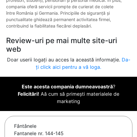
profesori, studenți, pensionari și personal medical. În plus,
compania oferă servicii prompte de curierat de colete
între România și Germania. Principiile de siguranță și
punctualitate ghidează permanent activitatea firmei,
contribuind la fiabilitatea fiecărei deplasări.
Review-uri pe mai multe site-uri
web
Doar userii logați au acces la această informație.
Da-
ți click aici pentru a vă loga.
Este acesta compania dumneavoastră
?
Felicitări!
Aă cum să primești materialele de
marketing
Fântânele
Fantanele nr. 144-145