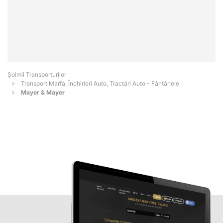
Șoimii Transporturilor
Transport Marfă, Închirieri Auto, Tractări Auto - Fântânele
Mayer & Mayer