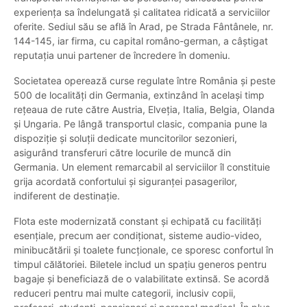
experiența sa îndelungată și calitatea ridicată a serviciilor
oferite. Sediul său se află în Arad, pe Strada Fântânele, nr.
144-145, iar firma, cu capital româno-german, a câștigat
reputația unui partener de încredere în domeniu.
Societatea operează curse regulate între România și peste
500 de localități din Germania, extinzând în același timp
rețeaua de rute către Austria, Elveția, Italia, Belgia, Olanda
și Ungaria. Pe lângă transportul clasic, compania pune la
dispoziție și soluții dedicate muncitorilor sezonieri,
asigurând transferuri către locurile de muncă din
Germania. Un element remarcabil al serviciilor îl constituie
grija acordată confortului și siguranței pasagerilor,
indiferent de destinație.
Flota este modernizată constant și echipată cu facilități
esențiale, precum aer condiționat, sisteme audio-video,
minibucătării și toalete funcționale, ce sporesc confortul în
timpul călătoriei. Biletele includ un spațiu generos pentru
bagaje și beneficiază de o valabilitate extinsă. Se acordă
reduceri pentru mai multe categorii, inclusiv copii,