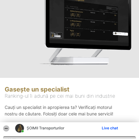
Gasește un specialist
Ranking-ul îi adună pe cei mai buni din industrie
Cauți un specialist in apropierea ta? Verificați motorul
nostru de căutare. Folosiți doar cele mai bune servicii!
ȘOIMII Transporturilor
Live chat
Căutare