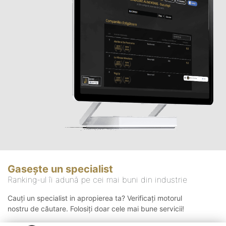
Gasește un specialist
Ranking-ul îi adună pe cei mai buni din industrie
Cauți un specialist in apropierea ta? Verificați motorul
nostru de căutare. Folosiți doar cele mai bune servicii!