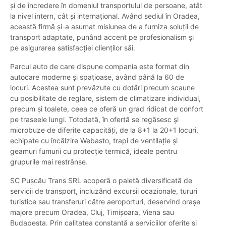
și de încredere în domeniul transportului de persoane, atât
la nivel intern, cât și internațional. Având sediul în Oradea,
această firmă și-a asumat misiunea de a furniza soluții de
transport adaptate, punând accent pe profesionalism și
pe asigurarea satisfacției clienților săi.
Parcul auto de care dispune compania este format din
autocare moderne și spațioase, având până la 60 de
locuri. Acestea sunt prevăzute cu dotări precum scaune
cu posibilitate de reglare, sistem de climatizare individual,
precum și toalete, ceea ce oferă un grad ridicat de confort
pe traseele lungi. Totodată, în ofertă se regăsesc și
microbuze de diferite capacități, de la 8+1 la 20+1 locuri,
echipate cu încălzire Webasto, trapi de ventilație și
geamuri fumurii cu protecție termică, ideale pentru
grupurile mai restrânse.
SC Pușcău Trans SRL acoperă o paletă diversificată de
servicii de transport, incluzând excursii ocazionale, tururi
turistice sau transferuri către aeroporturi, deservind orașe
majore precum Oradea, Cluj, Timișoara, Viena sau
Budapesta. Prin calitatea constantă a serviciilor oferite și