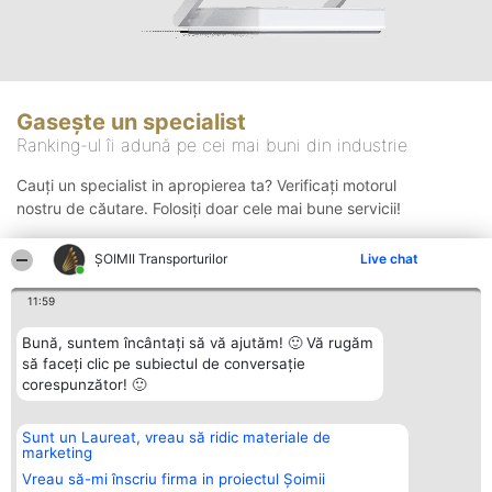
Gasește un specialist
Ranking-ul îi adună pe cei mai buni din industrie
Cauți un specialist in apropierea ta? Verificați motorul
nostru de căutare. Folosiți doar cele mai bune servicii!
ȘOIMII Transporturilor
Live chat
Căutare
11:59
Bună, suntem încântați să vă ajutăm! 🙂 Vă rugăm
să faceți clic pe subiectul de conversație
corespunzător! 🙂
Sunt un Laureat, vreau să ridic materiale de
Organizator Ranking
Plebiscyt
Contact
marketing
BRIGHT SOLUTIONS BR SRL
Câștigătorii
Contact
Aleea Timisul De Sus 2 Bl. A30
Lista Tuturor
Vreau să-mi înscriu firma in proiectul Șoimii
Sc. A Et. 4 Ap. 13 Cod 061952
Laureaților