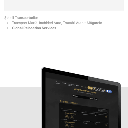
Șoimii Transporturilor
Transport Marfă, Închirieri Auto, Tractări Auto - Măgurele
Global Relocation Services