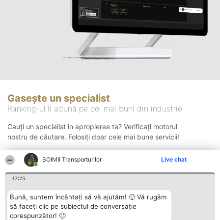
Gasește un specialist
Ranking-ul îi adună pe cei mai buni din industrie
Cauți un specialist in apropierea ta? Verificați motorul
nostru de căutare. Folosiți doar cele mai bune servicii!
ȘOIMII Transporturilor
Live chat
Căutare
17:25
Bună, suntem încântați să vă ajutăm! 🙂 Vă rugăm
să faceți clic pe subiectul de conversație
corespunzător! 🙂