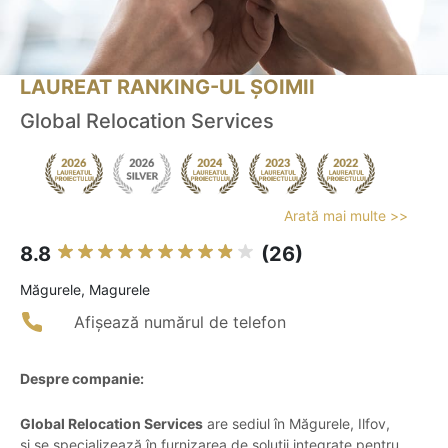
LAUREAT RANKING-UL ȘOIMII
Global Relocation Services
Arată mai multe >>
8.8
(26)
Măgurele, Magurele
Afișează numărul de telefon
Despre companie:
Global Relocation Services
are sediul în Măgurele, Ilfov,
și se specializează în furnizarea de soluții integrate pentru