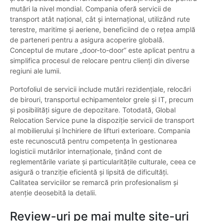
mutări la nivel mondial. Compania oferă servicii de
transport atât național, cât și internațional, utilizând rute
terestre, maritime și aeriene, beneficiind de o rețea amplă
de parteneri pentru a asigura acoperire globală.
Conceptul de mutare „door-to-door” este aplicat pentru a
simplifica procesul de relocare pentru clienți din diverse
regiuni ale lumii.
Portofoliul de servicii include mutări rezidențiale, relocări
de birouri, transportul echipamentelor grele și IT, precum
și posibilități sigure de depozitare. Totodată, Global
Relocation Service pune la dispoziție servicii de transport
al mobilierului și închiriere de lifturi exterioare. Compania
este recunoscută pentru competența în gestionarea
logisticii mutărilor internaționale, ținând cont de
reglementările variate și particularitățile culturale, ceea ce
asigură o tranziție eficientă și lipsită de dificultăți.
Calitatea serviciilor se remarcă prin profesionalism și
atenție deosebită la detalii.
Review-uri pe mai multe site-uri