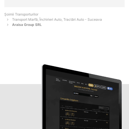
Șoimii Transporturilor
Transport Marfă, Închirieri Auto, Tractări Auto - Suceava
Araisa Group SRL