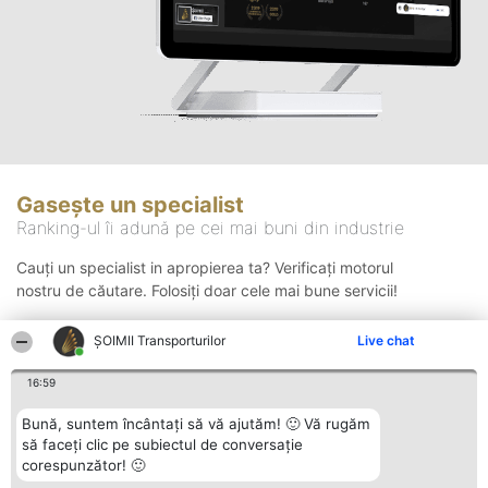
Gasește un specialist
Ranking-ul îi adună pe cei mai buni din industrie
Cauți un specialist in apropierea ta? Verificați motorul
nostru de căutare. Folosiți doar cele mai bune servicii!
ȘOIMII Transporturilor
Live chat
Căutare
16:59
Bună, suntem încântați să vă ajutăm! 🙂 Vă rugăm
să faceți clic pe subiectul de conversație
corespunzător! 🙂