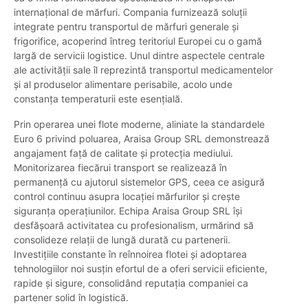
internațional de mărfuri. Compania furnizează soluții
integrate pentru transportul de mărfuri generale și
frigorifice, acoperind întreg teritoriul Europei cu o gamă
largă de servicii logistice. Unul dintre aspectele centrale
ale activității sale îl reprezintă transportul medicamentelor
și al produselor alimentare perisabile, acolo unde
constanța temperaturii este esențială.
Prin operarea unei flote moderne, aliniate la standardele
Euro 6 privind poluarea, Araisa Group SRL demonstrează
angajament față de calitate și protecția mediului.
Monitorizarea fiecărui transport se realizează în
permanență cu ajutorul sistemelor GPS, ceea ce asigură
control continuu asupra locației mărfurilor și crește
siguranța operațiunilor. Echipa Araisa Group SRL își
desfășoară activitatea cu profesionalism, urmărind să
consolideze relații de lungă durată cu partenerii.
Investițiile constante în reînnoirea flotei și adoptarea
tehnologiilor noi susțin efortul de a oferi servicii eficiente,
rapide și sigure, consolidând reputația companiei ca
partener solid în logistică.