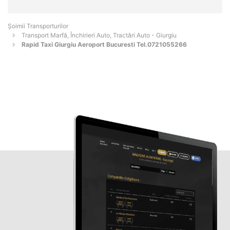
Șoimii Transporturilor
Transport Marfă, Închirieri Auto, Tractări Auto - Giurgiu
Rapid Taxi Giurgiu Aeroport Bucuresti Tel.0721055266