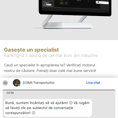
Gasește un specialist
Ranking-ul îi adună pe cei mai buni din industrie
Cauți un specialist in apropierea ta? Verificați motorul
nostru de căutare. Folosiți doar cele mai bune servicii!
ȘOIMII Transporturilor
Live chat
Căutare
03:58
Bună, suntem încântați să vă ajutăm! 🙂 Vă rugăm
să faceți clic pe subiectul de conversație
corespunzător! 🙂