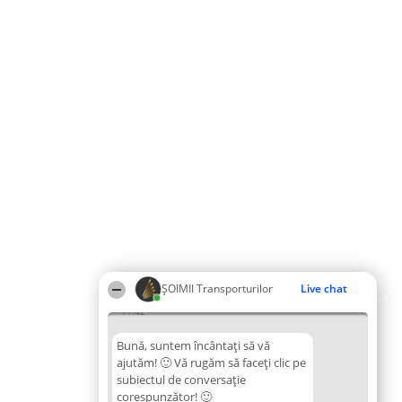
ȘOIMII Transporturilor
Live chat
11:42
Bună, suntem încântați să vă
ajutăm! 🙂 Vă rugăm să faceți clic pe
subiectul de conversație
corespunzător! 🙂