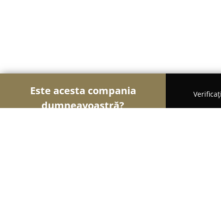
Este acesta compania
Verifica
dumneavoastră?
Șoimii Transporturilor
Transport Marfă, Închirier
Englmayer