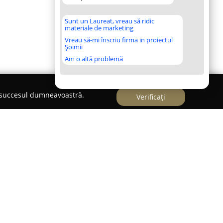
Sunt un Laureat, vreau să ridic
materiale de marketing
Vreau să-mi înscriu firma in proiectul
Șoimii
Am o altă problemă
e succesul dumneavoastră.
Verificați
 recunoscută ca un partener de încredere în
isticii, făcând parte dintr-un grup care
 experiență în industrie. Prezentă pe piața