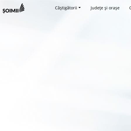
Câștigătorii
Județe și orașe