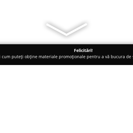
Felicitări!
ți cum puteți obține materiale promoționale pentru a vă bucura d
i Auto, Tractări Auto - Gilău
Englmayer
Despre companie:
Englmayer România S.R.L.
este
domeniul transporturilor și log
acumulează peste 160 de ani de