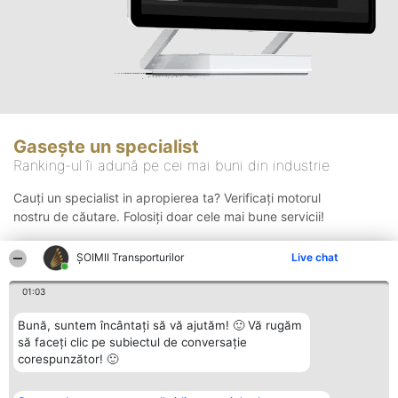
Gasește un specialist
Ranking-ul îi adună pe cei mai buni din industrie
Cauți un specialist in apropierea ta? Verificați motorul
nostru de căutare. Folosiți doar cele mai bune servicii!
ȘOIMII Transporturilor
Live chat
Căutare
01:03
Bună, suntem încântați să vă ajutăm! 🙂 Vă rugăm
să faceți clic pe subiectul de conversație
corespunzător! 🙂