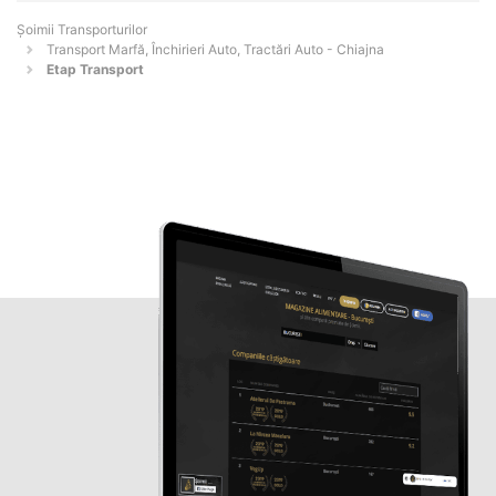
Șoimii Transporturilor
Transport Marfă, Închirieri Auto, Tractări Auto - Chiajna
Etap Transport