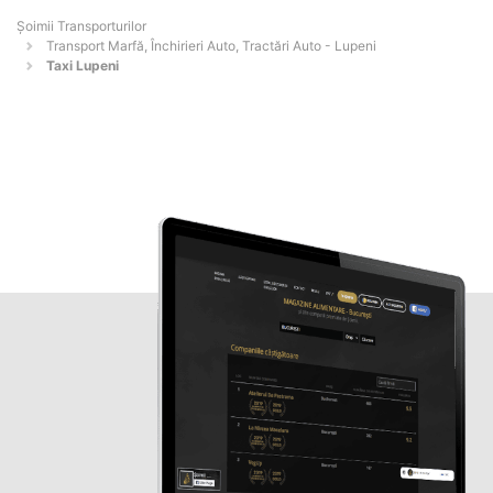
Șoimii Transporturilor
Transport Marfă, Închirieri Auto, Tractări Auto - Lupeni
Taxi Lupeni