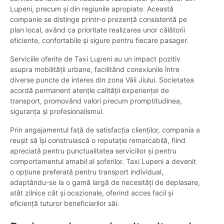
Lupeni, precum și din regiunile apropiate. Această
companie se distinge printr-o prezență consistentă pe
plan local, având ca prioritate realizarea unor călătorii
eficiente, confortabile și sigure pentru fiecare pasager.
Serviciile oferite de Taxi Lupeni au un impact pozitiv
asupra mobilității urbane, facilitând conexiunile între
diverse puncte de interes din zona Văii Jiului. Societatea
acordă permanent atenție calității experienței de
transport, promovând valori precum promptitudinea,
siguranța și profesionalismul.
Prin angajamentul față de satisfacția clienților, compania a
reușit să își construiască o reputație remarcabilă, fiind
apreciată pentru punctualitatea serviciilor și pentru
comportamentul amabil al șoferilor. Taxi Lupeni a devenit
o opțiune preferată pentru transport individual,
adaptându-se la o gamă largă de necesități de deplasare,
atât zilnice cât și ocazionale, oferind acces facil și
eficiență tuturor beneficiarilor săi.