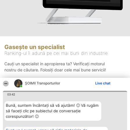
Gasește un specialist
Ranking-ul îi adună pe cei mai buni din industrie
Cauți un specialist in apropierea ta? Verificați motorul
nostru de căutare. Folosiți doar cele mai bune servicii!
ȘOIMII Transporturilor
Live chat
Căutare
03:42
Bună, suntem încântați să vă ajutăm! 🙂 Vă rugăm
să faceți clic pe subiectul de conversație
corespunzător! 🙂