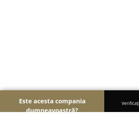
Este acesta compania
Verifica
dumneavoastră?
Șoimii Transporturilor
Transport Marfă, Închirier