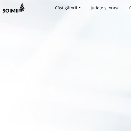
Câștigătorii
Județe și orașe