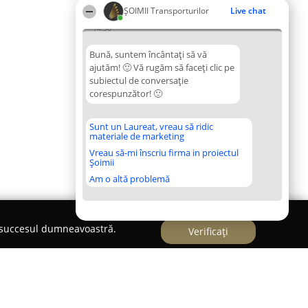
ȘOIMII Transporturilor
Live chat
14:56
Bună, suntem încântați să vă
ajutăm! 🙂 Vă rugăm să faceți clic pe
subiectul de conversație
corespunzător! 🙂
Sunt un Laureat, vreau să ridic
materiale de marketing
Vreau să-mi înscriu firma in proiectul
Șoimii
Am o altă problemă
e succesul dumneavoastră.
Verificați