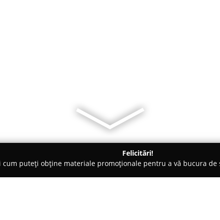
Felicitări!
ți cum puteți obține materiale promoționale pentru a vă bucura d
i Auto, Tractări Auto - Fălticeni
Taxi Fălticeni Redline