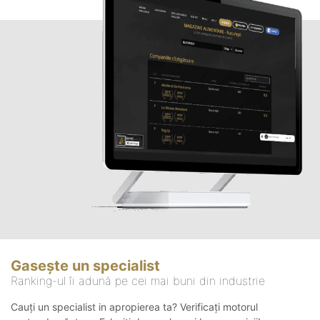
Gasește un specialist
Ranking-ul îi adună pe cei mai buni din industrie
Cauți un specialist in apropierea ta? Verificați motorul