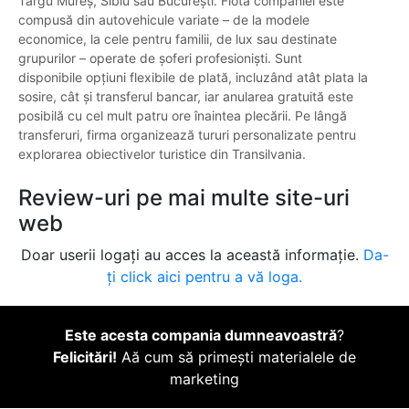
Târgu Mureș, Sibiu sau București. Flota companiei este
compusă din autovehicule variate – de la modele
economice, la cele pentru familii, de lux sau destinate
grupurilor – operate de șoferi profesioniști. Sunt
disponibile opțiuni flexibile de plată, incluzând atât plata la
sosire, cât și transferul bancar, iar anularea gratuită este
posibilă cu cel mult patru ore înaintea plecării. Pe lângă
transferuri, firma organizează tururi personalizate pentru
explorarea obiectivelor turistice din Transilvania.
Review-uri pe mai multe site-uri
web
Doar userii logați au acces la această informație.
Da-
ți click aici pentru a vă loga.
Este acesta compania dumneavoastră
?
Felicitări!
Aă cum să primești materialele de
marketing