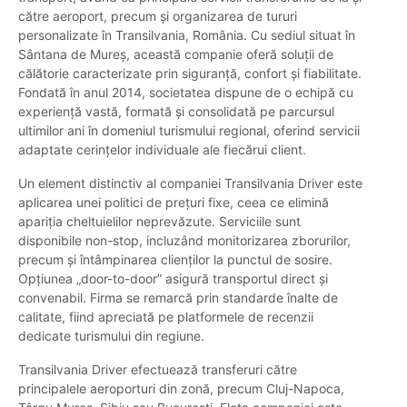
către aeroport, precum și organizarea de tururi
personalizate în Transilvania, România. Cu sediul situat în
Sântana de Mureș, această companie oferă soluții de
călătorie caracterizate prin siguranță, confort și fiabilitate.
Fondată în anul 2014, societatea dispune de o echipă cu
experiență vastă, formată și consolidată pe parcursul
ultimilor ani în domeniul turismului regional, oferind servicii
adaptate cerințelor individuale ale fiecărui client.
Un element distinctiv al companiei Transilvania Driver este
aplicarea unei politici de prețuri fixe, ceea ce elimină
apariția cheltuielilor neprevăzute. Serviciile sunt
disponibile non-stop, incluzând monitorizarea zborurilor,
precum și întâmpinarea clienților la punctul de sosire.
Opțiunea „door-to-door” asigură transportul direct și
convenabil. Firma se remarcă prin standarde înalte de
calitate, fiind apreciată pe platformele de recenzii
dedicate turismului din regiune.
Transilvania Driver efectuează transferuri către
principalele aeroporturi din zonă, precum Cluj-Napoca,