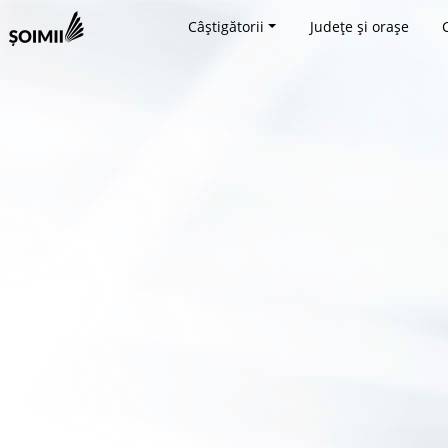
Câștigătorii
Județe și orașe