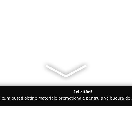
Felicitări!
ți cum puteți obține materiale promoționale pentru a vă bucura d
i Auto, Tractări Auto - Călăraşi
A Taxi - PFA Ionescu T G Vasile