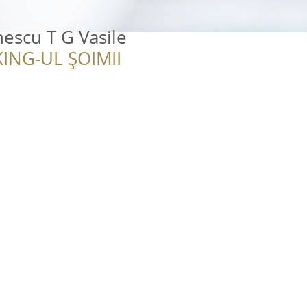
nescu T G Vasile
ING-UL ȘOIMII