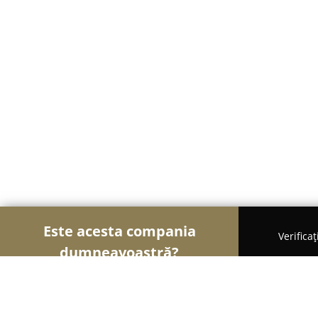
Este acesta compania
Verifica
dumneavoastră?
Șoimii Transporturilor
Transport Marfă, Închirier