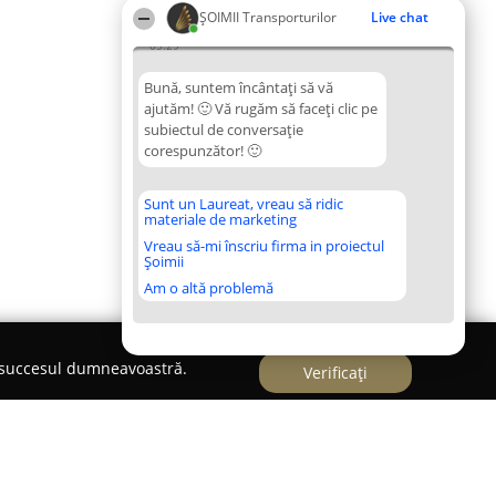
ȘOIMII Transporturilor
Live chat
05:29
Bună, suntem încântați să vă
ajutăm! 🙂 Vă rugăm să faceți clic pe
subiectul de conversație
corespunzător! 🙂
Sunt un Laureat, vreau să ridic
materiale de marketing
Vreau să-mi înscriu firma in proiectul
Șoimii
Am o altă problemă
e succesul dumneavoastră.
Verificați