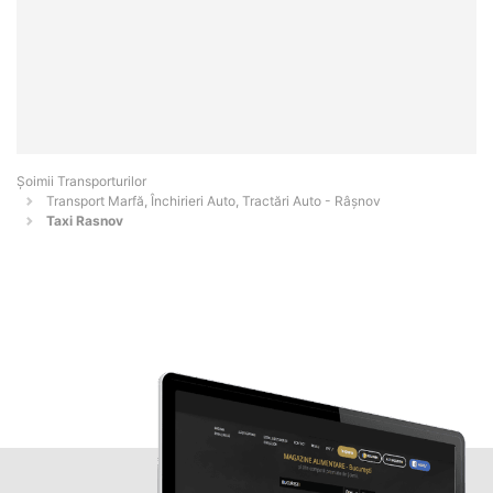
Șoimii Transporturilor
Transport Marfă, Închirieri Auto, Tractări Auto - Râşnov
Taxi Rasnov