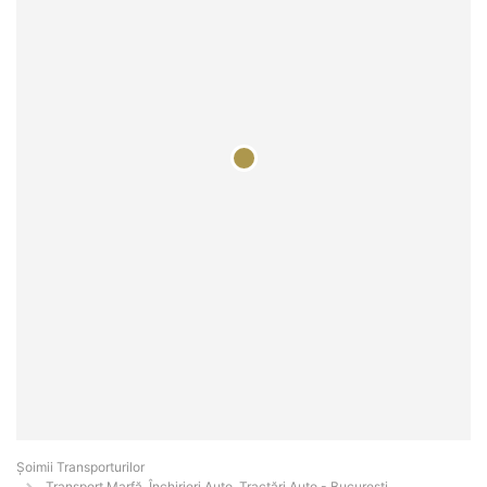
Șoimii Transporturilor
Transport Marfă, Închirieri Auto, Tractări Auto - Bucureşti