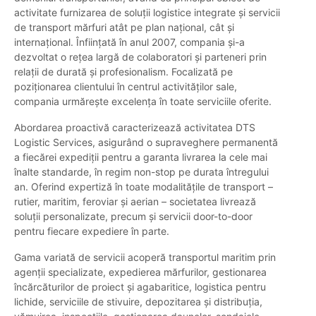
activitate furnizarea de soluții logistice integrate și servicii
de transport mărfuri atât pe plan național, cât și
internațional. Înființată în anul 2007, compania și-a
dezvoltat o rețea largă de colaboratori și parteneri prin
relații de durată și profesionalism. Focalizată pe
poziționarea clientului în centrul activităților sale,
compania urmărește excelența în toate serviciile oferite.
Abordarea proactivă caracterizează activitatea DTS
Logistic Services, asigurând o supraveghere permanentă
a fiecărei expediții pentru a garanta livrarea la cele mai
înalte standarde, în regim non-stop pe durata întregului
an. Oferind expertiză în toate modalitățile de transport –
rutier, maritim, feroviar și aerian – societatea livrează
soluții personalizate, precum și servicii door-to-door
pentru fiecare expediere în parte.
Gama variată de servicii acoperă transportul maritim prin
agenții specializate, expedierea mărfurilor, gestionarea
încărcăturilor de proiect și agabaritice, logistica pentru
lichide, serviciile de stivuire, depozitarea și distribuția,