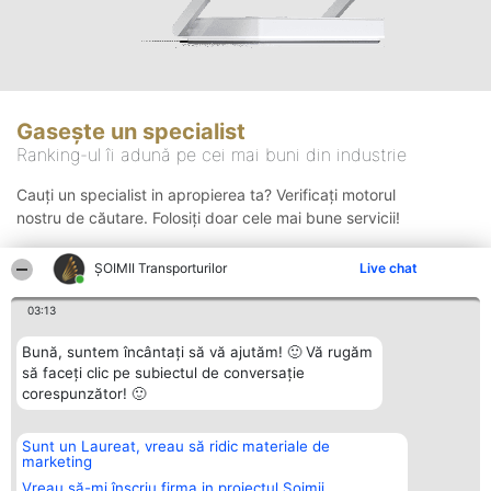
Gasește un specialist
Ranking-ul îi adună pe cei mai buni din industrie
Cauți un specialist in apropierea ta? Verificați motorul
nostru de căutare. Folosiți doar cele mai bune servicii!
ȘOIMII Transporturilor
Live chat
Căutare
03:13
Bună, suntem încântați să vă ajutăm! 🙂 Vă rugăm
să faceți clic pe subiectul de conversație
corespunzător! 🙂
Sunt un Laureat, vreau să ridic materiale de
Organizator Ranking
Plebiscyt
Contact
marketing
BRIGHT SOLUTIONS BR SRL
Câștigătorii
Contact
Aleea Timisul De Sus 2 Bl. A30
Lista Tuturor
Vreau să-mi înscriu firma in proiectul Șoimii