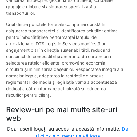
vămuirea, inspecțiile, gestionarea daunelor, sondajele,
grupajele globale și asigurarea specializată a
transporturilor.
Unul dintre punctele forte ale companiei constă în
asigurarea transparenței și identificarea soluțiilor optime
pentru îmbunătățirea performanței lanțului de
aprovizionare. DTS Logistic Services manifestă un
angajament clar în direcția sustenabilității, reducând
consumul de combustibil și amprenta de carbon prin
selectarea rutelor eficiente, promovând economia
circulară și minimizarea deșeurilor. Respectarea integrală a
normelor legale, adaptarea la restricții de produs,
reglementări de mediu și legislație vamală accentuează
dedicația către informare actualizată și reducerea
riscurilor pentru clienți.
Review-uri pe mai multe site-uri
web
Doar userii logați au acces la această informație.
Da-
ți click aici pentru a vă loga.