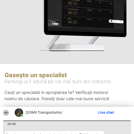
Gasește un specialist
Ranking-ul îi adună pe cei mai buni din industrie
Cauți un specialist in apropierea ta? Verificați motorul
nostru de căutare. Folosiți doar cele mai bune servicii!
ȘOIMII Transporturilor
Live chat
Căutare
05:49