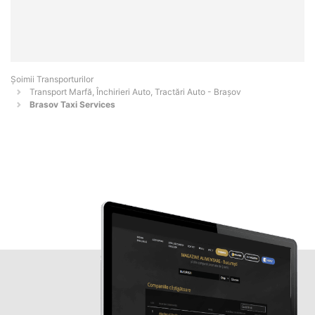
Șoimii Transporturilor
Transport Marfă, Închirieri Auto, Tractări Auto - Braşov
Brasov Taxi Services