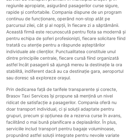
regiunile apropiate, asigurând pasagerilor curse sigure,
rapide și confortabile. Compania dispune de un program
continuu de funcționare, operând non-stop atât pe
parcursul zilei, cât și al nopții, în fiecare zi a săptămânii.
Această firmă este recunoscută pentru flota sa modernă și
pentru echipa de șoferi profesioniști, fiecare solicitare fiind
tratată cu atenție pentru a răspunde așteptărilor
individuale ale clienților. Punctualitatea constituie unul
dintre principiile centrale, fiecare cursă fiind organizată
astfel încât pasagerii să ajungă mereu la destinație la ora
stabilită, indiferent dacă au ca destinație gara, aeroportul
sau doresc să exploreze orașul.
Prin dedicarea față de tarifele transparente și corecte,
Brasov Taxi Services își propune să mențină un nivel
ridicat de satisfacție a pasagerilor. Compania oferă nu
doar transport individual, ci și soluții adaptate pentru
grupuri, precum și opțiunea de a rezerva curse în avans,
facilitând o mai bună planificare a deplasărilor. În plus,
serviciile includ transport pentru bagaje voluminoase,
propunând astfel soluții integrate pentru nevoile variate