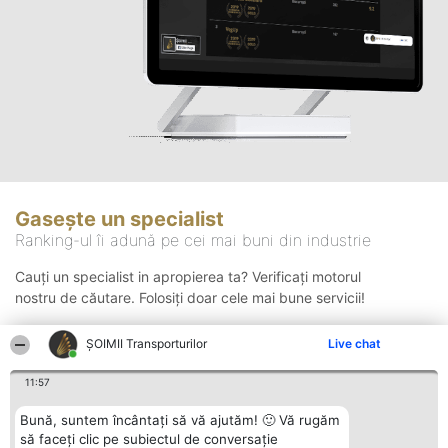
Gasește un specialist
Ranking-ul îi adună pe cei mai buni din industrie
Cauți un specialist in apropierea ta? Verificați motorul
nostru de căutare. Folosiți doar cele mai bune servicii!
ȘOIMII Transporturilor
Live chat
Căutare
11:57
Bună, suntem încântați să vă ajutăm! 🙂 Vă rugăm
să faceți clic pe subiectul de conversație