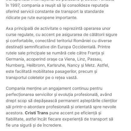
în 1997, compania a reușit să își consolideze reputația
oferind servicii constante de transport la standarde
ridicate pe rute europene importante.
Axa principală de activitate o reprezintă operarea unor
curse regulate, cu accent pe asigurarea de călătorii sigure
și confortabile, conectând teritoriul României cu diverse
destinații semnificative din Europa Occidentală. Printre
rutele sale principale se numără cele către Franța și
Germania, acoperind orașe ca Viena, Linz, Passau,
Nurnberg, Heilbronn, Karlsruhe, Nancy și Metz. Astfel,
este facilitată mobilitatea pasagerilor, precum și
transportul coletelor pe o rețea vastă.
Compania menține un angajament continuu pentru
perfecționarea serviciilor și evoluția profesională, având
drept scop să depășească permanent așteptările clienților
săi printr-o abordare profesională și orientată spre nevoile
acestora.
Cristi Trans
pune accent pe eficiență și
fiabilitate, astfel încât fiecare experiență de transport să
fie una sigură și de încredere.