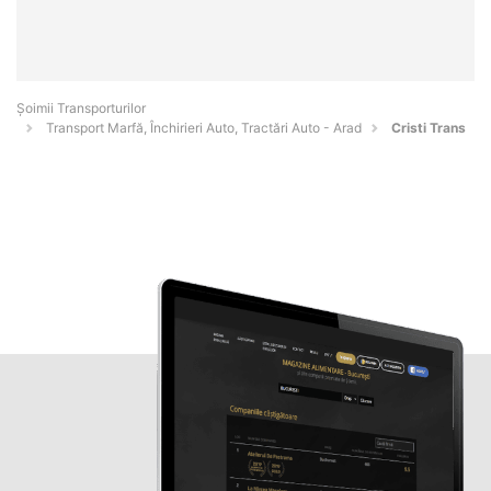
Șoimii Transporturilor
Transport Marfă, Închirieri Auto, Tractări Auto - Arad
Cristi Trans