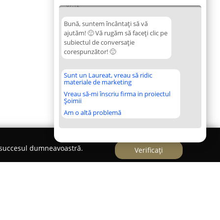
07:12
Bună, suntem încântați să vă
ajutăm! 🙂 Vă rugăm să faceți clic pe
subiectul de conversație
corespunzător! 🙂
Sunt un Laureat, vreau să ridic
materiale de marketing
Vreau să-mi înscriu firma in proiectul
Șoimii
Am o altă problemă
e succesul dumneavoastră.
Verificați