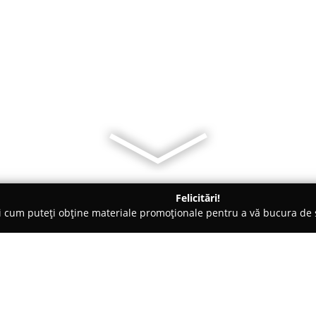
Felicitări!
ți cum puteți obține materiale promoționale pentru a vă bucura d
i Auto, Tractări Auto - Alba Iulia
Euroteam