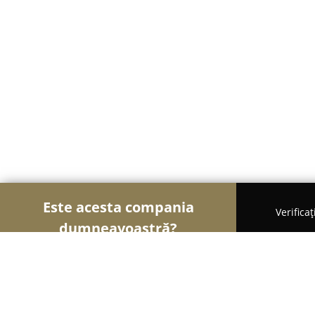
Este acesta compania
Verifica
dumneavoastră?
Șoimii Transporturilor
Transport Marfă, Închirier