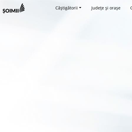
Câștigătorii
Județe și orașe