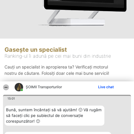
Gasește un specialist
Ranking-ul îi adună pe cei mai buni din industrie
Cauți un specialist in apropierea ta? Verificați motorul
nostru de căutare. Folosiți doar cele mai bune servicii!
ȘOIMII Transporturilor
Live chat
Căutare
15:01
Bună, suntem încântați să vă ajutăm! 🙂 Vă rugăm
să faceți clic pe subiectul de conversație
corespunzător! 🙂