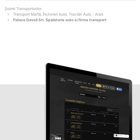
Șoimii Transporturilor
Transport Marfă, Închirieri Auto, Tractări Auto - Arad
Fidaco Davsil Srl. Spalatorie auto si firma transport