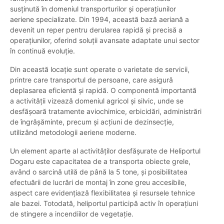
susținută în domeniul transporturilor și operațiunilor
aeriene specializate. Din 1994, această bază aeriană a
devenit un reper pentru derularea rapidă și precisă a
operațiunilor, oferind soluții avansate adaptate unui sector
în continuă evoluție.
Din această locație sunt operate o varietate de servicii,
printre care transportul de persoane, care asigură
deplasarea eficientă și rapidă. O componentă importantă
a activității vizează domeniul agricol și silvic, unde se
desfășoară tratamente aviochimice, erbicidări, administrări
de îngrășăminte, precum și acțiuni de dezinsecție,
utilizând metodologii aeriene moderne.
Un element aparte al activităților desfășurate de Heliportul
Dogaru este capacitatea de a transporta obiecte grele,
având o sarcină utilă de până la 5 tone, și posibilitatea
efectuării de lucrări de montaj în zone greu accesibile,
aspect care evidențiază flexibilitatea și resursele tehnice
ale bazei. Totodată, heliportul participă activ în operațiuni
de stingere a incendiilor de vegetație.