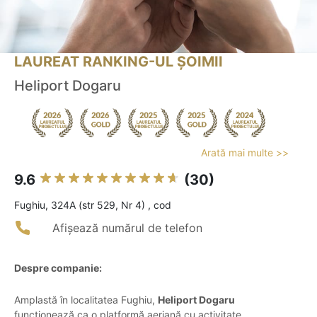
LAUREAT RANKING-UL ȘOIMII
Heliport Dogaru
Arată mai multe >>
9.6
(30)
Fughiu, 324A (str 529, Nr 4) , cod
Afișează numărul de telefon
Despre companie:
Amplastă în localitatea Fughiu,
Heliport Dogaru
funcționează ca o platformă aeriană cu activitate