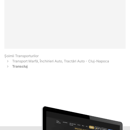
Șoimii Transporturilor
Transport Marfă, Închirieri Auto, Tractări Auto - Cluj-Napoca
Transcluj