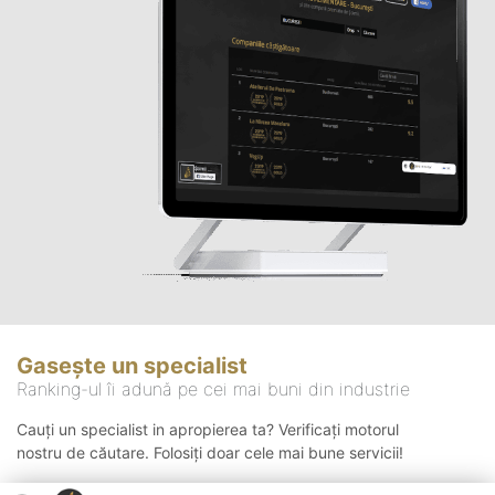
Gasește un specialist
Ranking-ul îi adună pe cei mai buni din industrie
Cauți un specialist in apropierea ta? Verificați motorul
nostru de căutare. Folosiți doar cele mai bune servicii!