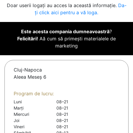
Doar userii logați au acces la această informație.
Da-
ți click aici pentru a vă loga.
Este acesta compania dumneavoastră
?
Felicitări!
Aă cum să primești materialele de
marketing
Cluj-Napoca
Aleea Meseș 6
Program de lucru:
Luni
08–21
Marți
08–21
Miercuri
08–21
Joi
08–21
Vineri
08–21
Sâmbătă
08–13