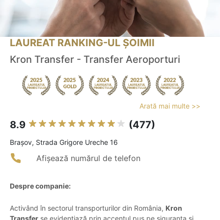
LAUREAT RANKING-UL ȘOIMII
Kron Transfer - Transfer Aeroporturi
Arată mai multe >>
8.9
(477)
Braşov, Strada Grigore Ureche 16
Afișează numărul de telefon
Despre companie:
Activând în sectorul transporturilor din România,
Kron
Transfer
se evidențiază prin accentul pus pe siguranța și