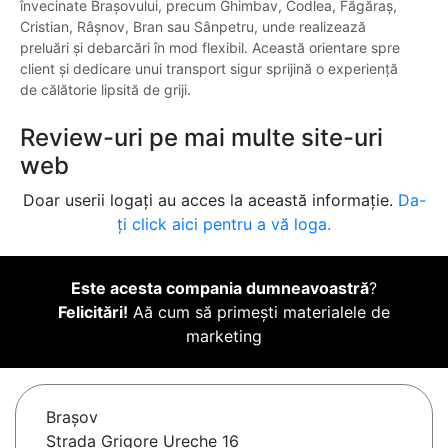
învecinate Brașovului, precum Ghimbav, Codlea, Făgăraș,
Cristian, Râșnov, Bran sau Sânpetru, unde realizează
preluări și debarcări în mod flexibil. Această orientare spre
client și dedicare unui transport sigur sprijină o experiență
de călătorie lipsită de griji.
Review-uri pe mai multe site-uri
web
Doar userii logați au acces la această informație.
Da-
ți click aici pentru a vă loga.
Este acesta compania dumneavoastră
?
Felicitări!
Aă cum să primești materialele de
marketing
Braşov
Strada Grigore Ureche 16