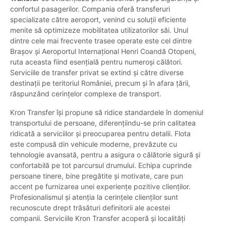
confortul pasagerilor. Compania oferă transferuri
specializate către aeroport, venind cu soluții eficiente
menite să optimizeze mobilitatea utilizatorilor săi. Unul
dintre cele mai frecvente trasee operate este cel dintre
Brașov și Aeroportul Internațional Henri Coandă Otopeni,
ruta aceasta fiind esențială pentru numeroși călători.
Serviciile de transfer privat se extind și către diverse
destinații pe teritoriul României, precum și în afara țării,
răspunzând cerințelor complexe de transport.
Kron Transfer își propune să ridice standardele în domeniul
transportului de persoane, diferențiindu-se prin calitatea
ridicată a serviciilor și preocuparea pentru detalii. Flota
este compusă din vehicule moderne, prevăzute cu
tehnologie avansată, pentru a asigura o călătorie sigură și
confortabilă pe tot parcursul drumului. Echipa cuprinde
persoane tinere, bine pregătite și motivate, care pun
accent pe furnizarea unei experiențe pozitive clienților.
Profesionalismul și atenția la cerințele clienților sunt
recunoscute drept trăsături definitorii ale acestei
companii. Serviciile Kron Transfer acoperă și localități