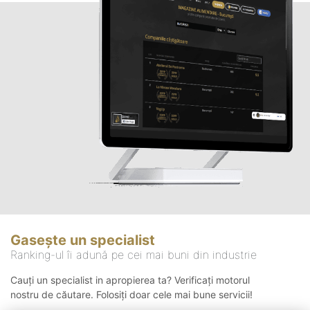
Gasește un specialist
Ranking-ul îi adună pe cei mai buni din industrie
Cauți un specialist in apropierea ta? Verificați motorul
nostru de căutare. Folosiți doar cele mai bune servicii!