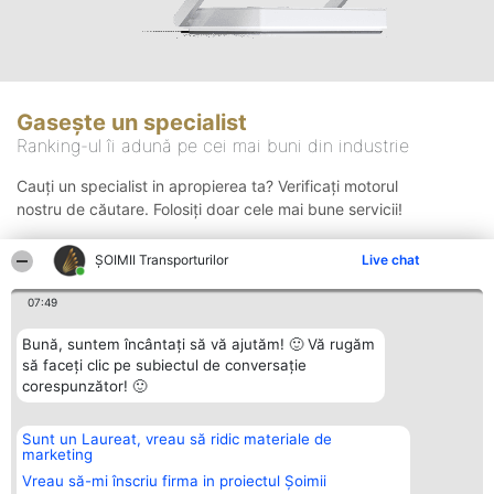
Gasește un specialist
Ranking-ul îi adună pe cei mai buni din industrie
Cauți un specialist in apropierea ta? Verificați motorul
nostru de căutare. Folosiți doar cele mai bune servicii!
ȘOIMII Transporturilor
Live chat
Căutare
07:49
Bună, suntem încântați să vă ajutăm! 🙂 Vă rugăm
să faceți clic pe subiectul de conversație
corespunzător! 🙂
Sunt un Laureat, vreau să ridic materiale de
Organizator Ranking
Plebiscyt
Contact
marketing
BRIGHT SOLUTIONS BR SRL
Câștigătorii
Contact
Aleea Timisul De Sus 2 Bl. A30
Lista Tuturor
Vreau să-mi înscriu firma in proiectul Șoimii
Sc. A Et. 4 Ap. 13 Cod 061952
Laureaților