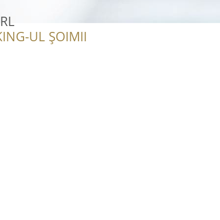
SRL
ING-UL ȘOIMII