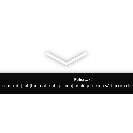
Felicitări!
ți cum puteți obține materiale promoționale pentru a vă bucura d
ri Auto, Tractări Auto - Suceava
SC GRS-Forte SRL