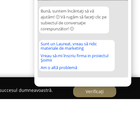
Bună, suntem încântați să vă
ajutăm! 🙂 Vă rugăm să faceți clic pe
subiectul de conversație
corespunzător! 🙂
Sunt un Laureat, vreau să ridic
materiale de marketing
Vreau să-mi înscriu firma in proiectul
Șoimii
Am o altă problemă
e succesul dumneavoastră.
Verificați