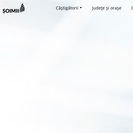
Câștigătorii
Județe și orașe