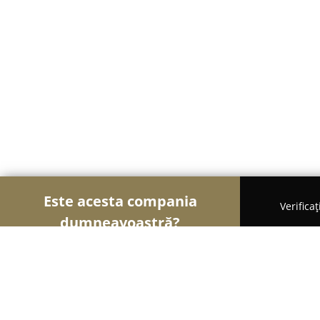
Este acesta compania
Verifica
dumneavoastră?
Șoimii Transporturilor
Transport Marfă, Închirie
SC GRS-Forte SRL