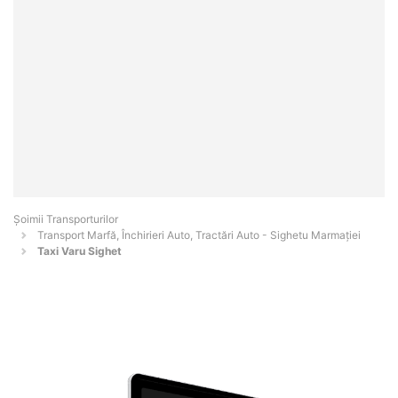
Șoimii Transporturilor
Transport Marfă, Închirieri Auto, Tractări Auto - Sighetu Marmaţiei
Taxi Varu Sighet