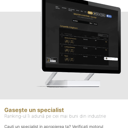
Gasește un specialist
Ranking-ul îi adună pe cei mai buni din industrie
Cauți un specialist in apropierea ta? Verificați motorul