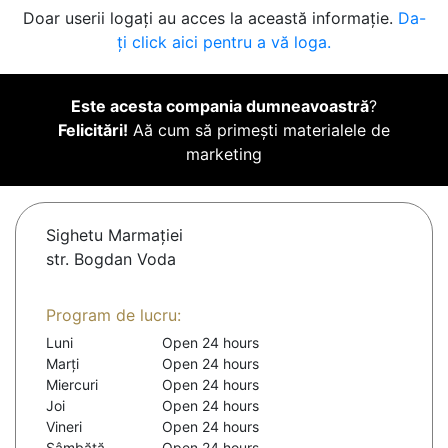
Doar userii logați au acces la această informație.
Da-
ți click aici pentru a vă loga.
Este acesta compania dumneavoastră
?
Felicitări!
Aă cum să primești materialele de
marketing
Sighetu Marmaţiei
str. Bogdan Voda
Program de lucru:
Luni
Open 24 hours
Marți
Open 24 hours
Miercuri
Open 24 hours
Joi
Open 24 hours
Vineri
Open 24 hours
Sâmbătă
Open 24 hours