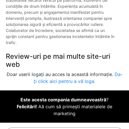
stabilitatea fiecărui vehicul pe platformă, indiferent de
condițiile de drum întâlnite. Experiența acumulată în
domeniu, precum și angajamentul manifestat pentru
intervenții prompte, ilustrează orientarea companiei spre
soluționarea sigură și eficientă a provocărilor rutiere.
Colaborator de încredere, societatea se afirmă ca un
sprijin constant pentru gestionarea incidentelor întâlnite în
trafic.
Review-uri pe mai multe site-uri
web
Doar userii logați au acces la această informație.
Da-
ți click aici pentru a vă loga.
Este acesta compania dumneavoastră
?
Felicitări!
Aă cum să primești materialele de
marketing