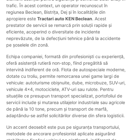
trafic. În acest context, un operator recunoscut în
regiunea Beclean, Bistrița, Dej și în localitățile din
apropiere este
Tractari auto KEN Beclean
. Acest
prestator de servicii se remarcă prin soluții rapide și
eficiente, acoperind o diversitate de incidente
neprevăzute, de la defecțiuni tehnice până la accidente
pe șoselele din zonă.
Echipa companiei, formată din profesioniști cu experiență,
oferă asistență rutieră non-stop, fiind pregătită să
intervină indiferent de oră. Flota de autospeciale moderne,
dotate cu troliu, permite remorcarea unei game largi de
vehicule: autoturisme obișnuite, dube, microbuze, SUV-uri,
vehicule 4x4, motociclete, ATV-uri sau rulote. Pentru
situațiile ce presupun transport specializat, portofoliul de
servicii include și mutarea utilajelor industriale sau agricole
de până la 10 tone, precum și transport de marfă,
adaptându-se astfel solicitărilor diverse din sfera logisticii.
Un accent deosebit este pus pe siguranța transportului,
metodele de ancorare profesionist aplicate asigurând