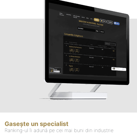
Gasește un specialist
Ranking-ul îi adună pe cei mai buni din industrie